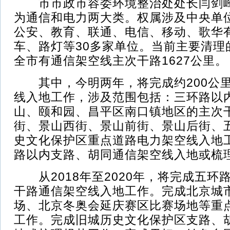
市市政市容委环境整治处处长闫剑峰
为通信和电力两大类。权属涉及中央单
公安、教育、联通、电信、移动、歌华
车、路灯等30多家单位。当前主要清理
全市有通信架空线主次干路1627公里。
其中，今明两年，将完成约200公里
线入地工作，涉及范围包括：三环路以
山、颐和园、昌平区南口镇地区的主次
街、景山西街、景山前街、景山后街、
史文化保护区重点道路电力架空线入地工
路以内支路、胡同通信架空线入地或梳
从2018年至2020年，将完成五环路
干路通信架空线入地工作。完成北京城
场、北京冬奥会延庆赛区比赛场地等重
工作。完成旧城历史文化保护区支路、