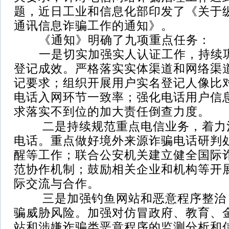
题，近日工业和信息化部印发了《关于
通讯信息诈骗工作的通知》。
《通知》明确了九项重点任务：
一是切实加强实人认证工作，持续巩
登记成效。严格落实实体渠道和网络渠
记要求；组织开展用户实名登记人像比
电话入网环节一致率；强化电话用户信
求落实不到位的加大责任倒查力度。
二是持续规范重点电信业务，着力
电话。重点做好境外来源诈骗电话研判
醒等工作；联合公安机关建立健全国际
范协作机制；鼓励相关企业和机构等开
际交流与合作。
三是加强钓鱼网站和恶意程序整治
骗威胁风险。加强对仿冒政府、教育、
站和涉嫌诈骗类恶意程序的监测分析和